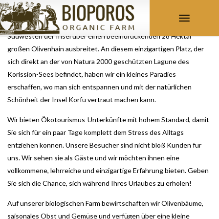
Toggle
Bioporos Organic Farm ist eine biologische Farm, die sich im
navigation
Südwesten der Insel über einen beeindruckenden 28 Hektar
großen Olivenhain ausbreitet. An diesem einzigartigen Platz, der
sich direkt an der von Natura 2000 geschützten Lagune des
Korission-Sees befindet, haben wir ein kleines Paradies
erschaffen, wo man sich entspannen und mit der natürlichen
Schönheit der Insel Korfu vertraut machen kann.
Wir bieten Ökotourismus-Unterkünfte mit hohem Standard, damit
Sie sich für ein paar Tage komplett dem Stress des Alltags
entziehen können. Unsere Besucher sind nicht bloß Kunden für
uns. Wir sehen sie als Gäste und wir möchten ihnen eine
vollkommene, lehrreiche und einzigartige Erfahrung bieten. Geben
Sie sich die Chance, sich während Ihres Urlaubes zu erholen!
Auf unserer biologischen Farm bewirtschaften wir Olivenbäume,
saisonales Obst und Gemüse und verfügen über eine kleine